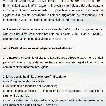
Via Fratelli Carando, 3 – 10137 Torino - Tel. 011351395 fax 011351395 -
Email: chiantia.cristina@gmail.com . Si precisa che il titolare del trattamento è
un singolo libero professionista. E’ possibile conoscere una versione
aggiornata di questo documento e l’elenco aggiornato dei responsabili del
trattamento, rivolgendosi direttamente al titolare indicato sopra.
Al titolare del trattamento o al responsabile Lei/Voi potrà rivolgersi per far
valere i Suoi diritti, così come previsto dall’articolo 7 del D.lgs n.196/2003,
che per Sua/Vostra comodità viene sotto riportato.
Art. 7 Diritto di accesso ai dati personali ed altri diritti
1. L'interessato ha diritto di ottenere la conferma dell'esistenza o meno di dati
personali che lo riguardano, anche se non ancora registrati, e la loro
comunicazione in forma intelligibile.
2. L’interessato ha diritto di ottenere l’indicazione:
a) dell’origine dei dati personali;
b) delle finalità e modalità del trattamento;
c) della logica applicata in caso di trattamento effettuato con l’ausilio di
strumenti elettronici;
d) degli estremi identificativi del titolare, dei responsabili e del rappresentante
designato ai sensi dell’articolo 5, comma 2;