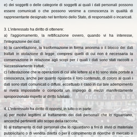
e) dei soggetti o delle categorie di soggetti ai quali i dati personali possono
essere comunicati o che possono venirne a conoscenza in qualità di
rappresentante designato nel territorio dello Stato, di responsabili o incaricati.
3. L’interessato ha diritto di ottenere:
a) l'aggiornamento, la rettificazione ovvero, quando vi ha interesse,
l'integrazione dei dati;
b) la cancellazione, la trasformazione in forma anonima o il blocco dei dati
trattati in violazione di legge, compresi quelli di cui non è necessaria la
conservazione in relazione agli scopi per i quali i dati sono stati raccolti o
successivamente trattati;
c) l'attestazione che le operazioni di cui alle lettere a) e b) sono state portate a
conoscenza, anche per quanto riguarda il loro contenuto, di coloro ai quali i
dati sono stati comunicati o diffusi, eccettuato il caso in cui tale adempimento
si rivela impossibile o comporta un impiego di mezzi manifestamente
sproporzionato rispetto al diritto tutelato.
4. L’interessato ha diritto di opporsi, in tutto o in parte:
a) per motivi legittimi al trattamento dei dati personali che lo riguardano,
ancorché pertinenti allo scopo della raccolta;
b) al trattamento di dati personali che lo riguardano a fini di invio di materiale
pubblicitario o di vendita diretta o per il compimento di ricerche di mercato o