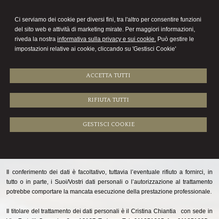
Cristina Chiantia
Ci serviamo dei cookie per diversi fini, tra l'altro per consentire funzioni
Studio Commercialista
del sito web e attività di marketing mirate. Per maggiori informazioni,
riveda la nostra
informativa sulla privacy e sui cookie.
Può gestire le
Menu
impostazioni relative ai cookie, cliccando su 'Gestisci Cookie'
ACCETTA TUTTI
RIFIUTA TUTTI
INFORMATIVA SULLA PRIVACY (D.Lgs. n.
196/2003)
GESTISCI COOKIE
Il trattamento di tali dati personali può essere effettuato su supporti cartacei
ed anche con l’ausilio di strumenti elettronici, con modalità idonee a garantire
la sicurezza e riservatezza dei dati.
Il conferimento dei dati è facoltativo, tuttavia l’eventuale rifiuto a fornirci, in
tutto o in parte, i Suoi/Vostri dati personali o l’autorizzazione al trattamento
potrebbe comportare la mancata esecuzione della prestazione professionale.
Il titolare del trattamento dei dati personali è il Cristina Chiantia con sede in