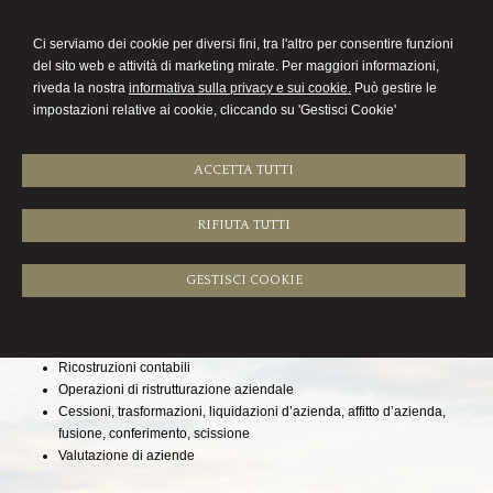
Cristina Chiantia
Ci serviamo dei cookie per diversi fini, tra l'altro per consentire funzioni
Studio Commercialista
del sito web e attività di marketing mirate. Per maggiori informazioni,
riveda la nostra
informativa sulla privacy e sui cookie.
Può gestire le
Menu
impostazioni relative ai cookie, cliccando su 'Gestisci Cookie'
ACCETTA TUTTI
RIFIUTA TUTTI
Contabilità e bilancio
Consulenza in materia di contabilità e bilancio
GESTISCI COOKIE
Tenuta della contabilità IVA e generale
Assistenza nell’elaborazione del bilancio d’esercizio
Bilanci straordinari (liquidazione, trasformazione, fusione, scissione)
Ricostruzioni contabili
Operazioni di ristrutturazione aziendale
Cessioni, trasformazioni, liquidazioni d’azienda, affitto d’azienda,
fusione, conferimento, scissione
Valutazione di aziende